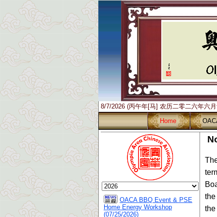
8/7/2026 (丙午年[马] 农历二零二六年六
Home
OAC
No
The
ter
Boa
the
OACA BBQ Event & PSE
Home Energy Workshop
the
(07/25/2026)