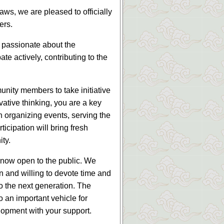
aws, we are pleased to officially
ers.
e passionate about the
e actively, contributing to the
ity members to take initiative
ative thinking, you are a key
n organizing events, serving the
cipation will bring fresh
ty.
s now open to the public. We
 and willing to devote time and
o the next generation. The
o an important vehicle for
lopment with your support.