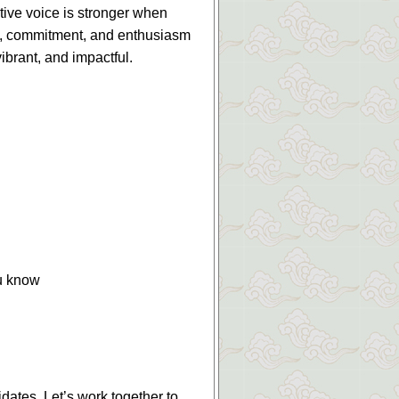
ctive voice is stronger when
ty, commitment, and enthusiasm
brant, and impactful.
ou know
dates. Let’s work together to