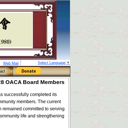
Select Language
▼
Web Mail
act
-2028 OACA Board Members
 successfully completed its
 community members. The current
on remained committed to serving
ommunity life and strengthening