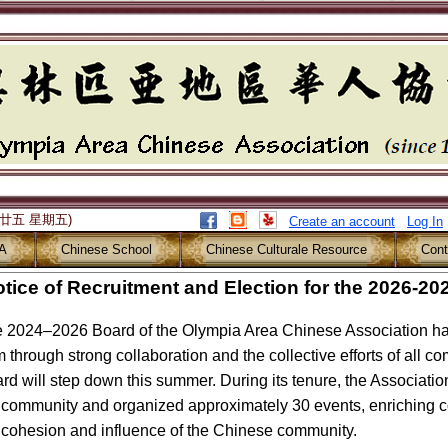
月廿五 星期五)
Create an account
Log In
A
Chinese School
Chinese Culturale Resource
Cont
tice of Recruitment and Election for the 2026
 2024–2026 Board of the Olympia Area Chinese Association has
m through strong collaboration and the collective efforts of all
rd will step down this summer. During its tenure, the Associati
 community and organized approximately 30 events, enriching c
 cohesion and influence of the Chinese community.