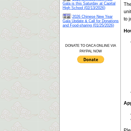
Gala is this Saturday at Capital
The
High School (02/13/2026)
uni
2026 Chinese New Year
to 
Gala Update & Call for Donations
and Food-sharing (01/25/2026)
How
DONATE TO OACA ONLINE VIA
PAYPAL NOW
App
Ple