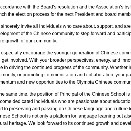
accordance with the Board’s resolution and the Association’s byl
nch the election process for the next President and board memb
sincerely invite all individuals who care about, support, and ar
elopment of the Chinese community to step forward and participat
ure growth of our community.
especially encourage the younger generation of Chinese commun
 get involved. With your broader perspectives, energy, and innov
ce in driving the continued progress of the community. Whether i
munity, or promoting communication and collaboration, your parti
entum and new opportunities to the Olympia Chinese communi
the same time, the position of Principal of the Chinese School i
come dedicated individuals who are passionate about education
ort to preserving and passing on Chinese language and culture t
nese School is not only a platform for language learning but als
tural heritage. We look forward to its continued growth and deve