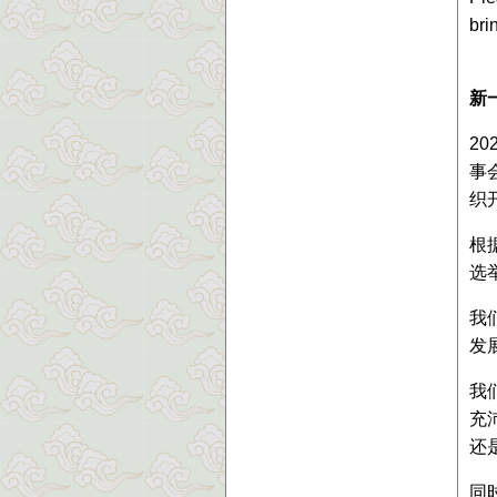
bri
新
2
事
织
根
选
我
发
我
充
还
同