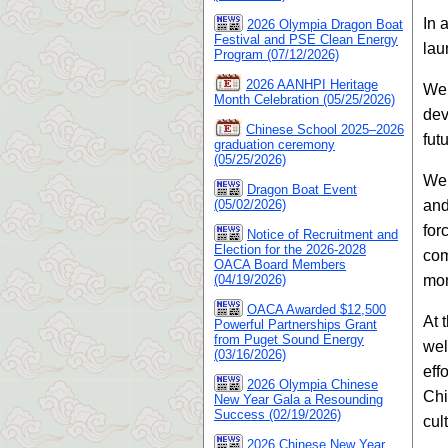
In 
2026 Olympia Dragon Boat
Festival and PSE Clean Energy
lau
Program (07/12/2026)
2026 AANHPI Heritage
We 
Month Celebration (05/25/2026)
dev
Chinese School 2025–2026
fut
graduation ceremony
(05/25/2026)
We 
Dragon Boat Event
(05/02/2026)
and
for
Notice of Recruitment and
Election for the 2026-2028
com
OACA Board Members
(04/19/2026)
mom
OACA Awarded $12,500
At 
Powerful Partnerships Grant
from Puget Sound Energy
wel
(03/16/2026)
eff
2026 Olympia Chinese
Chi
New Year Gala a Resounding
Success (02/19/2026)
cul
2026 Chinese New Year