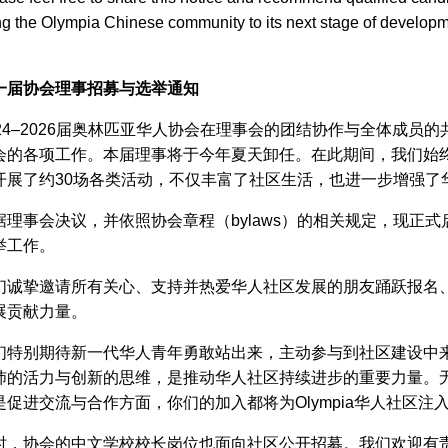
ng the Olympia Chinese community to its next stage of developm
一届协会理事招募与选举通知
024–2026届奥林匹亚华人协会在理事会的团结协作与全体成员
会的各项工作。本届理事将于今年夏天卸任。在此期间，我们始
开展了约30场各类活动，不仅丰富了社区生活，也进一步增强了
据理事会决议，并依照协会章程（bylaws）的相关规定，现正
举工作。
们诚挚邀请所有关心、支持并热爱华人社区发展的朋友踊跃报名
展贡献力量。
们特别期待新一代华人青年勇敢站出来，主动参与到社区建设中
沛的活力与创新的思维，是推动华人社区持续进步的重要力量。
是促进交流与合作方面，你们的加入都将为Olympia华人社区注
时，协会的中文学校校长岗位也面向社区公开招募。我们欢迎有