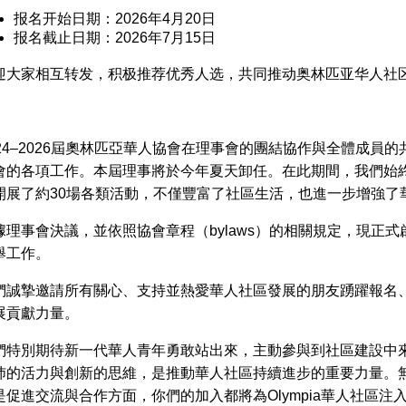
报名开始日期：2026年4月20日
报名截止日期：2026年7月15日
迎大家相互转发，积极推荐优秀人选，共同推动奥林匹亚华人社
024–2026屆奧林匹亞華人協會在理事會的團結協作與全體成員
會的各項工作。本屆理事將於今年夏天卸任。在此期間，我們始
開展了約30場各類活動，不僅豐富了社區生活，也進一步增強了
據理事會決議，並依照協會章程（bylaws）的相關規定，現正
舉工作。
們誠摯邀請所有關心、支持並熱愛華人社區發展的朋友踴躍報名
展貢獻力量。
們特別期待新一代華人青年勇敢站出來，主動參與到社區建設中
沛的活力與創新的思維，是推動華人社區持續進步的重要力量。
是促進交流與合作方面，你們的加入都將為Olympia華人社區注