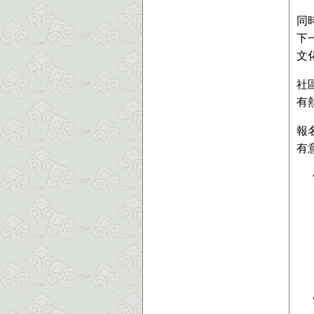
同
下
文
社
有
報
有