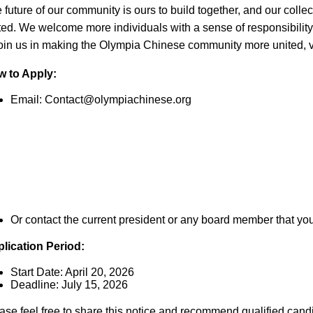
 future of our community is ours to build together, and our colle
ted. We welcome more individuals with a sense of responsibili
join us in making the Olympia Chinese community more united, vi
 to Apply:
Email:
Contact@olympiachinese.org
Or contact the current president or any board member that y
lication Period:
Start Date: April 20, 2026
Deadline: July 15, 2026
ase feel free to share this notice and recommend qualified candi