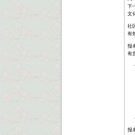
下
文
社
有
报
有
报