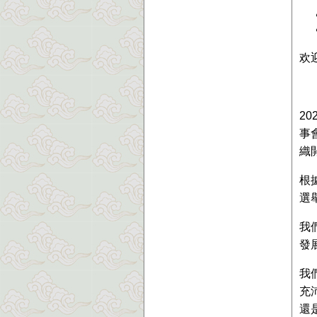
欢
2
事
織
根
選
我
發
我
充
還